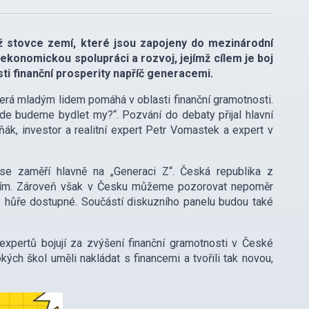
ež stovce zemí, které jsou zapojeny do mezinárodní
konomickou spolupráci a rozvoj, jejímž cílem je boj
sti finanční prosperity napříč generacemi.
terá mladým lidem pomáhá v oblasti finanční gramotnosti.
de budeme bydlet my?“. Pozvání do debaty přijal hlavní
k, investor a realitní expert Petr Vomastek a expert v
í se zaměří hlavně na „Generaci Z“. Česká republika z
ením. Zároveň však v Česku můžeme pozorovat nepoměr
le hůře dostupné. Součástí diskuzního panelu budou také
expertů bojují za zvýšení finanční gramotnosti v České
kých škol uměli nakládat s financemi a tvořili tak novou,