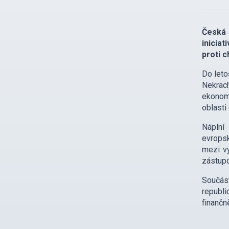
Česká 
inicia
proti c
Do leto
Nekrach
ekonom 
oblasti
Náplní 
evrops
mezi vý
zástupc
Součást
republi
finančn