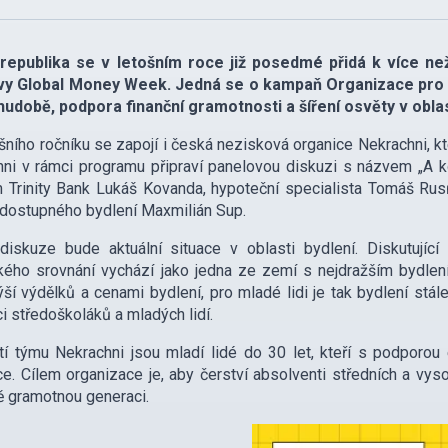
republika se v letošním roce již posedmé přidá k více n
tivy Global Money Week. Jedná se o kampaň Organizace pro e
hudobě, podpora finanční gramotnosti a šíření osvěty v obla
šního ročníku se zapojí i česká nezisková organice Nekrachni, k
ni v rámci programu připraví panelovou diskuzi s názvem „A k
Trinity Bank Lukáš Kovanda, hypoteční specialista Tomáš Rusňá
 dostupného bydlení Maxmilián Sup.
diskuze bude aktuální situace v oblasti bydlení. Diskutujíc
kého srovnání vychází jako jedna ze zemí s nejdražším bydl
ší výdělků a cenami bydlení, pro mladé lidi je tak bydlení stá
i středoškoláků a mladých lidí.
í týmu Nekrachni jsou mladí lidé do 30 let, kteří s podporou 
ce. Cílem organizace je, aby čerství absolventi středních a vyso
ě gramotnou generaci.