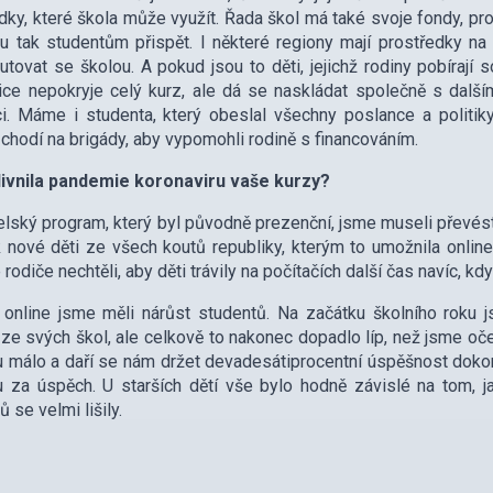
dky, které škola může využít. Řada škol má také svoje fondy, pros
 tak studentům přispět. I některé regiony mají prostředky na 
utovat se školou. A pokud jsou to děti, jejichž rodiny pobírají
ice nepokryje celý kurz, ale dá se naskládat společně s další
i. Máme i studenta, který obeslal všechny poslance a politik
 chodí na brigády, aby vypomohli rodině s financováním.
livnila pandemie koronaviru vaše kurzy?
elský program, který byl původně prezenční, jsme museli převést 
 nové děti ze všech koutů republiky, kterým to umožnila online 
 rodiče nechtěli, aby děti trávily na počítačích další čas navíc, kd
nline jsme měli nárůst studentů. Na začátku školního roku js
ze svých škol, ale celkově to nakonec dopadlo líp, než jsme očekáv
 málo a daří se nám držet devadesátiprocentní úspěšnost dokon
 za úspěch. U starších dětí vše bylo hodně závislé na tom, ja
 se velmi lišily.