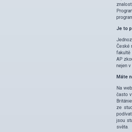
znalost
Program
program.
Je to 
Jednozn
České r
fakultě
AP zkou
nejen v
Máte n
Na web
často v
Británi
ze stud
podívat
jsou st
světa.