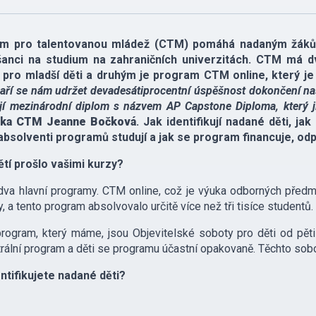
m pro talentovanou mládež (CTM) pomáhá nadaným žákům 
 šanci na studium na zahraničních univerzitách. CTM má dv
 pro mladší děti a druhým je program CTM online, který je k
aří se nám udržet devadesátiprocentní úspěšnost dokončení na
jí mezinárodní diplom s názvem AP Capstone Diploma, který ji
lka CTM Jeanne Bočková
. Jak identifikují nadané děti, ja
absolventi programů studují a jak se program financuje, od
ětí prošlo vašimi kurzy?
a hlavní programy. CTM online, což je výuka odborných předmě
, a tento program absolvovalo určitě více než tři tisíce studentů.
rogram, který máme, jsou Objevitelské soboty pro děti od pěti d
ální program a děti se programu účastní opakovaně. Těchto sobot 
ntifikujete nadané děti?