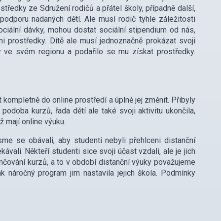
tředky ze Sdružení rodičů a přátel školy, případně další,
podporu nadaných dětí. Ale musí rodič tyhle záležitosti
 sociální dávky, mohou dostat sociální stipendium od nás,
mi prostředky. Dítě ale musí jednoznačně prokázat svoji
y ve svém regionu a podařilo se mu získat prostředky.
kompletně do online prostředí a úplně jej změnit. Přibyly
podoba kurzů, řada dětí ale také svoji aktivitu ukončila,
yž mají online výuku.
me se obávali, aby studenti nebyli přehlceni distanční
ali. Někteří studenti sice svoji účast vzdali, ale je jich
čování kurzů, a to v období distanční výuky považujeme
k náročný program jim nastavila jejich škola. Podmínky