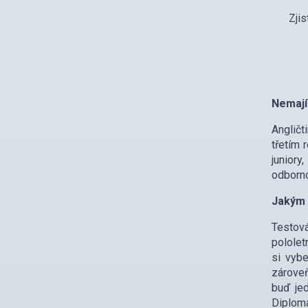
Zjis
Nemají 
Angličt
třetím 
juniory
odborno
Jakým 
Testová
pololet
si vybe
zároveň
buď je
Diploma