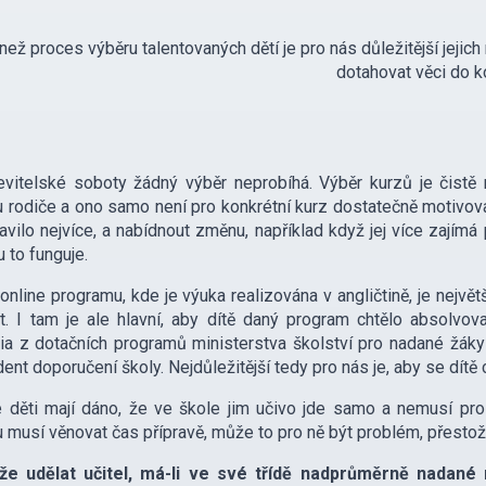
než proces výběru talentovaných dětí je pro nás důležitější jejich
dotahovat věci do k
vitelské soboty žádný výběr neprobíhá. Výběr kurzů je čistě 
 rodiče a ono samo není pro konkrétní kurz dostatečně motivované,
bavilo nejvíce, a nabídnout změnu, například když jej více zají
u to funguje.
nline programu, kde je výuka realizována v angličtině, je největš
. I tam je ale hlavní, aby dítě daný program chtělo absolvov
ia z dotačních programů ministerstva školství pro nadané žáky 
dent doporučení školy. Nejdůležitější tedy pro nás je, aby se dítě
 děti mají dáno, že ve škole jim učivo jde samo a nemusí pro 
 musí věnovat čas přípravě, může to pro ně být problém, přestože
e udělat učitel, má-li ve své třídě nadprůměrně nadané 