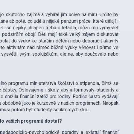
o je skutečně zajímá a vybíral jim učivo na míru. Určitě by
tane až poté, co udělá nějaké penzum práce, které dělají i
má-li se nějaký chlapec třeba o letadla, můžu mu vymyslet
podstrčím obojí. Děti mají také velký zájem diskutovat
oslat do výuky ke starším dětem nebo doporučit aktivity
ěmto aktivitám nad rámec běžné výuky věnovat i přímo ve
erý vysvětlí svým spolužákům, ale ne, aby doučovalo nebo
ho programu ministerstva školství o stipendia, čímž se
částky. Oslovujeme i školy, aby informovaly studenty a
 snížila finanční zátěž pro rodiny. Rodiče často vydávají
sou obdobné jako je kurzovné v našich programech. Naopak
musí přitom být studenty soukromých škol.
e do vašich programů dostat?
 pedagogicko-psychologické poradny a existují finanční