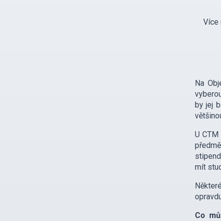
Více 
Na Obje
vyberou
by jej 
většino
U CTM o
předmět
stipend
mít stu
Některé
opravdu
Co můž