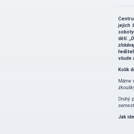
Centru
jejich
soboty
dětí.
„D
získáva
ředite
všude 
Kolik d
Máme dv
zkoušky
Druhý p
semestr
Jak ide