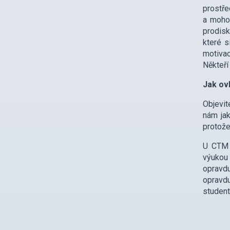
prostře
a mohou
prodisk
které s
motivac
Někteří
Jak ov
Objevit
nám jak
protože
U CTM o
výukou 
opravdu
opravdu
studentů