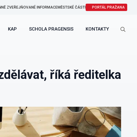
NNĚ ZVEŘEJŇOVANÉ INFORMACE
MĚSTSKÉ ČÁSTI
PORTÁL PRAŽANA
KAP
SCHOLA PRAGENSIS
KONTAKTY
Search
for:
dělávat, říká ředitelka