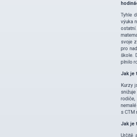
hodiná
Tyhle d
výuka n
ostatní
matemat
svoje z
pro nad
škole. 
plnilo r
Jak je
Kurzy j
snižuje
rodiče,
nemalé 
s CTM m
Jak je 
Určitě 