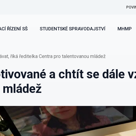
POVI
CÍ ŘÍZENÍ SŠ
STUDENTSKÉ SPRAVODAJSTVÍ
MHMP
ávat, říká ředitelka Centra pro talentovanou mládež
ivované a chtít se dále vz
u mládež