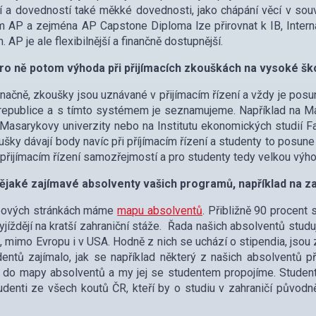
í a dovedností také měkké dovednosti, jako chápání věcí v souv
 AP a zejména AP Capstone Diploma lze přirovnat k IB, Interna
 AP je ale flexibilnější a finančně dostupnější.
pro ně potom výhoda při přijímacích zkouškách na vysoké šk
ačně, zkoušky jsou uznávané v přijímacím řízení a vždy je posu
epublice a s tímto systémem je seznamujeme. Například na Mate
 Masarykovy univerzity nebo na Institutu ekonomických studií Fa
šky dávají body navíc při příjímacím řízení a studenty to posune 
 přijímacím řízení samozřejmostí a pro studenty tedy velkou výh
ějaké zajímavé absolventy vašich programů, například na za
ových stránkách máme
mapu absolventů
. Přibližně 90 procent 
yjíždějí na kratší zahraniční stáže. Řada našich absolventů studu
e, mimo Evropu i v USA. Hodně z nich se uchází o stipendia, jsou
entů zajímalo, jak se například některý z našich absolventů p
 do mapy absolventů a my jej se studentem propojíme. Studentů 
udenti ze všech koutů ČR, kteří by o studiu v zahraničí původn