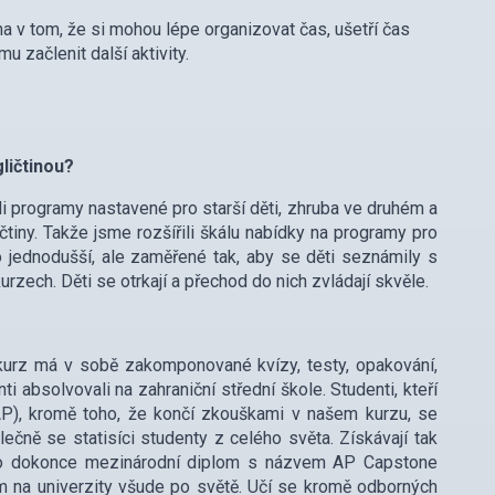
na v tom, že si mohou lépe organizovat čas, ušetří čas
 začlenit další aktivity.
ličtinou?
li programy nastavené pro starší děti, zhruba ve druhém a
ličtiny. Takže jsme rozšířili škálu nabídky na programy pro
nko jednodušší, ale zaměřené tak, aby se děti seznámily s
rzech. Děti se otrkají a přechod do nich zvládají skvěle.
kurz má v sobě zakomponované kvízy, testy, opakování,
i absolvovali na zahraniční střední škole. Studenti, kteří
AP), kromě toho, že končí zkouškami v našem kurzu, se
lečně se statisíci studenty z celého světa. Získávají tak
ebo dokonce mezinárodní diplom s názvem AP Capstone
m na univerzity všude po světě. Učí se kromě odborných