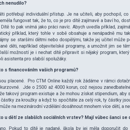
ch nenudilo?
ěti potřebují individuální přístup. Je na učiteli, aby pochopil, c
eměla fungovat tak, že to, co je pro dítě zajímavé a baví ho, dos
. Dítě to pak vnímá jako práci navíc. Abych uvedla příklad, zají
ický příklad, který tohle v sobě obsahuje a nenápadně mu tak 
ájmy se staršími dětmi nebo dospělými, takže jej učitel může p
ané děti, například objevitelské programy, a umožnit jim se t
Další možností je i nechat dítě připravit si nějaký program, kt
oli asistenta pro slabší spolužáky.
 to s financováním vašich programů?
sou placené. Pro CTM Online každý rok žádáme v rámci dotační
 kurzovné. Jde o 2500 až 4000 korun, což nejsou zanedbatelné 
 že takový program existuje a že mohou získat stipendium, aby se
částky za kroužky a když to spočítáte za celý rok, ty částky j
ůže na mezinárodní vzdělání dosáhnout mnohem více dětí, a ne
to u dětí ze slabších sociálních vrstev? Mají vůbec šanci s
ano. Pokud to dítě je nadané, škola by jej měla doporučit do