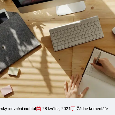
ský inovační institut
28 května, 2021
Žádné komentáře