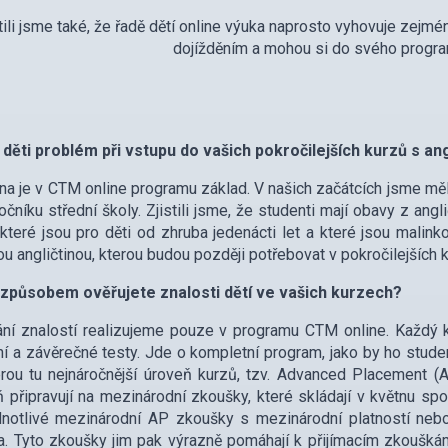
tili jsme také, že řadě dětí online výuka naprosto vyhovuje zejmé
dojížděním a mohou si do svého programu
děti problém při vstupu do vašich pokročilejších kurzů s ang
ina je v CTM online programu základ. V našich začátcích jsme mě
ročníku střední školy. Zjistili jsme, že studenti mají obavy z ang
, které jsou pro děti od zhruba jedenácti let a které jsou mali
u angličtinou, kterou budou později potřebovat v pokročilejších ku
způsobem ověřujete znalosti dětí ve vašich kurzech?
ní znalostí realizujeme pouze v programu CTM online. Každý 
ní a závěrečné testy. Jde o kompletní program, jako by ho student
rou tu nejnáročnější úroveň kurzů, tzv. Advanced Placement (
 připravují na mezinárodní zkoušky, které skládají v květnu spo
dnotlivé mezinárodní AP zkoušky s mezinárodní platností n
. Tyto zkoušky jim pak výrazně pomáhají k přijímacím zkoušká