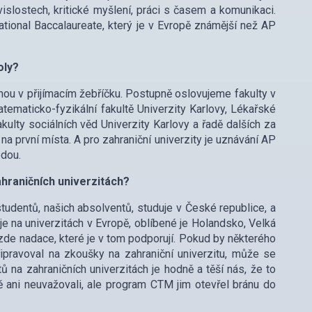
islostech, kritické myšlení, práci s časem a komunikaci.
tional Baccalaureate, který je v Evropě známější než AP
oly?
nou v přijímacím žebříčku. Postupně oslovujeme fakulty v
maticko-fyzikální fakultě Univerzity Karlovy, Lékařské
kulty sociálních věd Univerzity Karlovy a řadě dalších za
na první místa. A pro zahraniční univerzity je uznávání AP
odou.
hraničních univerzitách?
studentů, našich absolventů, studuje v České republice, a
je na univerzitách v Evropě, oblíbené je Holandsko, Velká
 zde nadace, které je v tom podporují. Pokud by některého
řipravoval na zkoušky na zahraniční univerzitu, může se
na zahraničních univerzitách je hodně a těší nás, že to
ě ani neuvažovali, ale program CTM jim otevřel bránu do