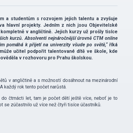
a studentům s rozvojem jejich talentu a zvyšuje
a hlavní projekty. Jedním z nich jsou Objevitelské
ompletně v angličtině. Jejich kurzy už prošly tisíce
šich kurzů. Absolventi nejnáročnější úrovně CTM online
m pomáhá k přijetí na univerzity všude po světě,“
říká
k může učitel podpořit talentované dítě ve škole, kde
pověděla v rozhovoru pro Prahu školskou.
tů v angličtině a s možností dosáhnout na mezinárodní
 A každý rok tento počet narůstá.
o čtrnácti let, tam je počet dětí ještě více, neboť je to
se zúčastnilo už více než čtyři tisíce účastníků.