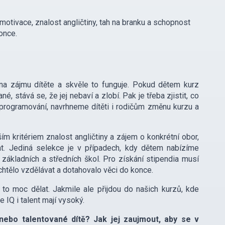
 motivace, znalost angličtiny, tah na branku a schopnost
once.
na zájmu dítěte a skvěle to funguje. Pokud dětem kurz
 stává se, že jej nebaví a zlobí. Pak je třeba zjistit, co
má programování, navrhneme dítěti i rodičům změnu kurzu a
ím kritériem znalost angličtiny a zájem o konkrétní obor,
at. Jediná selekce je v případech, kdy dětem nabízíme
základních a středních škol. Pro získání stipendia musí
 chtělo vzdělávat a dotahovalo věci do konce.
to moc dělat. Jakmile ale přijdou do našich kurzů, kde
 IQ i talent mají vysoký.
nebo talentované dítě? Jak jej zaujmout, aby se v