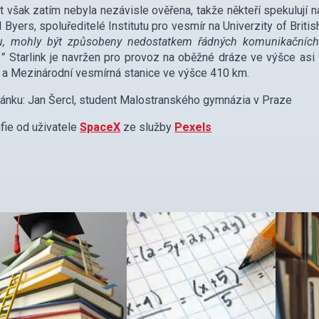
t však zatím nebyla nezávisle ověřena, takže někteří spekulují 
 Byers, spoluředitelé Institutu pro vesmír na Univerzity of Briti
u, mohly být způsobeny nedostatkem řádných komunikačních 
.”
Starlink je navržen pro provoz na oběžné dráze ve výšce as
a Mezinárodní vesmírná stanice ve výšce 410 km.
lánku: Jan Šercl, student Malostranského gymnázia v Praze
fie od uživatele
SpaceX
ze služby
Pexels