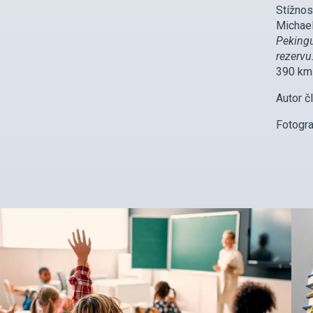
Stížnos
Michael
Peking
rezervu
390 km 
Autor č
Fotogra