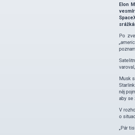
Elon M
vesmír
SpaceX
srážká
Po zveř
„ameri
poznam
Satelit
varoval
Musk se
Starlin
něj poj
aby se 
V rozho
o situa
„Pár tis