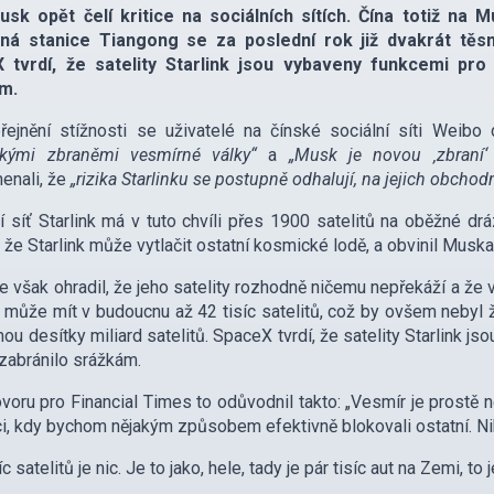
usk opět čelí kritice na sociálních sítích. Čína totiž na 
ná stanice Tiangong se za poslední rok již dvakrát těsn
 tvrdí, že satelity Starlink jsou vybaveny funkcemi pr
m.
ejnění stížnosti se uživatelé na čínské sociální síti Weibo 
ckými zbraněmi vesmírné války“
a
„Musk je novou ‚zbraní
enali, že
„rizika Starlinku se postupně odhalují, na jejich obchodní
ní síť Starlink má v tuto chvíli přes 1900 satelitů na oběžné
, že Starlink může vytlačit ostatní kosmické lodě, a obvinil Muska
 však ohradil, že jeho satelity rozhodně ničemu nepřekáží a že 
k může mít v budoucnu až 42 tisíc satelitů, což by ovšem neby
mou desítky miliard satelitů. SpaceX tvrdí, že satelity Starlink
zabránilo srážkám.
voru pro Financial Times to odůvodnil takto: „Vesmír je prostě 
ci, kdy bychom nějakým způsobem efektivně blokovali ostatní. N
íc satelitů je nic. Je to jako, hele, tady je pár tisíc aut na Zemi, to j