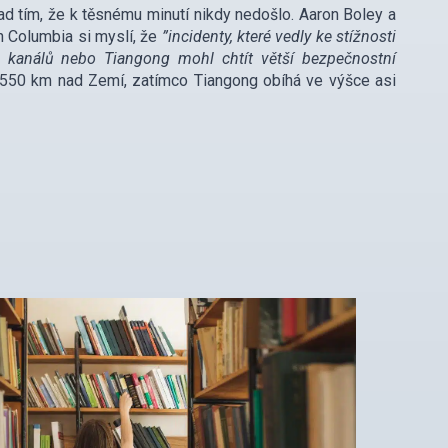
nad tím, že k těsnému minutí nikdy nedošlo. Aaron Boley a
sh Columbia si myslí, že
”incidenty, které vedly ke stížnosti
kanálů nebo Tiangong mohl chtít větší bezpečnostní
i 550 km nad Zemí, zatímco Tiangong obíhá ve výšce asi