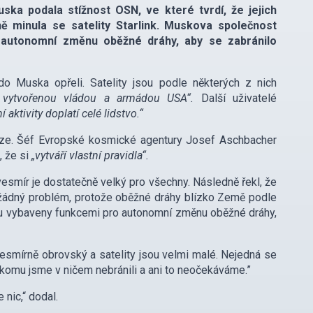
Muska podala stížnost OSN, ve které tvrdí, že jejich
ě minula se satelity Starlink. Muskova společnost
o autonomní změnu oběžné dráhy, aby se zabránilo
do Muska opřeli. Satelity jsou podle některých z nich
‘ vytvořenou vládou a armádou USA“.
Další uživatelé
 aktivity doplatí celé lidstvo.“
 dráze. Šéf Evropské kosmické agentury Josef Aschbacher
, že si
„vytváří vlastní pravidla“.
vesmír je dostatečně velký pro všechny. Následně řekl, že
l žádný problém, protože oběžné dráhy blízko Země podle
 jsou vybaveny funkcemi pro autonomní změnu oběžné dráhy,
nesmírně obrovský a satelity jsou velmi malé. Nejedná se
ikomu jsme v ničem nebránili a ani to neočekáváme.”
e nic,“ dodal.