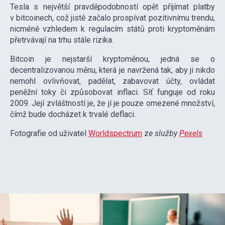
Tesla s největší pravděpodobností opět přijímat platby
v bitcoinech, což jistě začalo prospívat pozitivnímu trendu,
nicméně vzhledem k regulacím států proti kryptoměnám
přetrvávají na trhu stále rizika.
Bitcoin je nejstarší kryptoměnou, jedná se o
decentralizovanou měnu, která je navržená tak, aby ji nikdo
nemohl ovlivňovat, padělat, zabavovat účty, ovládat
peněžní toky či způsobovat inflaci. Síť funguje od roku
2009. Její zvláštností je, že jí je pouze omezené množství,
čímž bude docházet k trvalé deflaci.
Fotografie od uživatel
Worldspectrum
z
e služby
Pexels