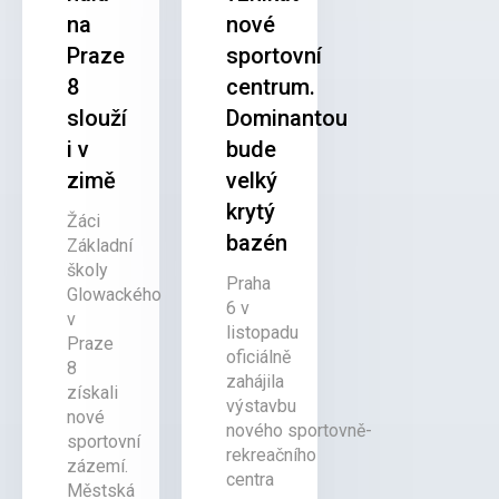
na
nové
Praze
sportovní
8
centrum.
slouží
Dominantou
i v
bude
zimě
velký
krytý
Žáci
bazén
Základní
školy
Praha
Glowackého
6 v
v
listopadu
Praze
oficiálně
8
zahájila
získali
výstavbu
nové
nového sportovně-
sportovní
rekreačního
zázemí.
centra
Městská