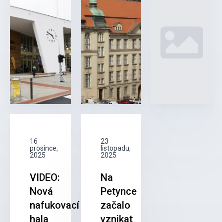
16
23
prosince,
listopadu,
2025
2025
VIDEO:
Na
Nová
Petynce
nafukovací
začalo
hala
vznikat