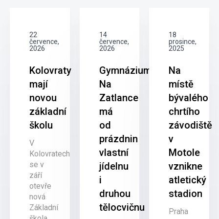
22
14
18
července,
července,
prosince,
2026
2026
2025
Kolovraty
Gymnázium
Na
mají
Na
místě
novou
Zatlance
bývalého
základní
má
chrtího
školu
od
závodiště
prázdnin
v
V
vlastní
Motole
Kolovratech
se v
jídelnu
vznikne
září
i
atletický
otevře
druhou
stadion
nová
tělocvičnu
Základní
Praha
škola