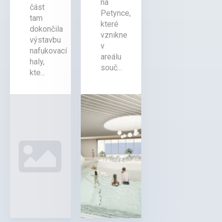
na
část
Petynce,
tam
které
dokončila
vznikne
výstavbu
v
nafukovací
areálu
haly,
souč...
kte...