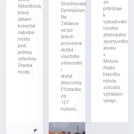
se
Smíchovské
Měsíčková,
přibližuje
Gymnázium
která
k
Na
dětem
vybudování
Zatlance
konečně
nového
se po
nabídne
atletického
letech
místo
sportovního
provizoria
pod
areálu
dočká
jednou
v
vlastního
střechou.
Motole.
stravování
Stavba
Radní
i
mode...
hlavního
druhé
města
tělocvičny.
schválili
Přístavba
vyhlášení
za
veřejn...
127
milionů...