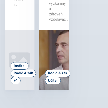
výzkumný
r...
a
zároveň
vzdělávac...
Ředitel
Rodič & žák
Rodič & žák
+1
Učitel