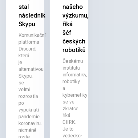
stal
našeho
následník
výzkumu,
Skypu
říká
šéf
Komunikační
českých
platforma
Discord,
robotiků
která
Českému
je
institutu
alternativou
informatiky,
Skypu,
robotiky
se
a
velmi
kybernetiky
rozrostla
se ve
po
zkratce
vypuknutí
říká
pandemie
CIIRK.
koronaviru,
Je to
nicméně
vědecko-
roste