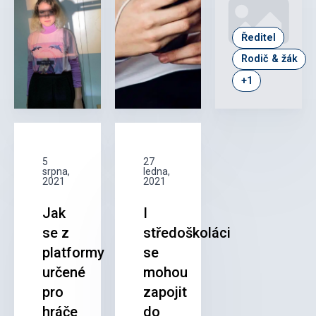
Ředitel
Rodič & žák
+1
5
27
srpna,
ledna,
2021
2021
Jak
I
se z
středoškoláci
platformy
se
určené
mohou
pro
zapojit
hráče
do