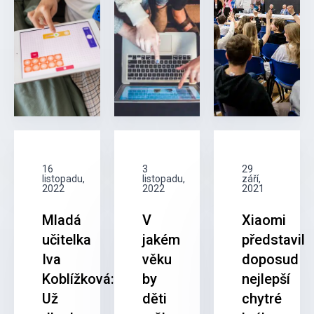
16
3
29
listopadu,
listopadu,
září,
2022
2022
2021
Mladá
V
Xiaomi
učitelka
jakém
představil
Iva
věku
doposud
Koblížková:
by
nejlepší
Už
děti
chytré