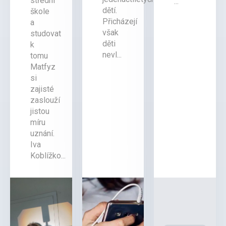
střední
...
dětí.
škole
Přicházejí
a
však
studovat
děti
k
nevl...
tomu
Matfyz
si
zajisté
zaslouží
jistou
míru
uznání.
Iva
Koblížko...