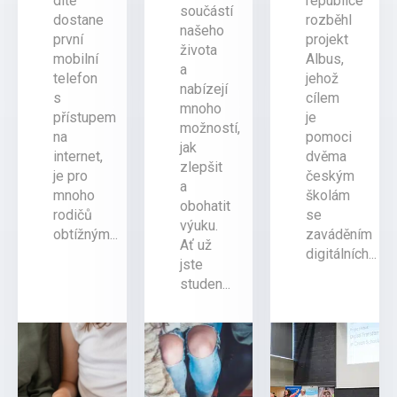
dítě
republice
součástí
dostane
rozběhl
našeho
první
projekt
života
mobilní
Albus,
a
telefon
jehož
nabízejí
s
cílem
mnoho
přístupem
je
možností,
na
pomoci
jak
internet,
dvěma
zlepšit
je pro
českým
a
mnoho
školám
obohatit
rodičů
se
výuku.
obtížným...
zaváděním
Ať už
digitálních...
jste
studen...