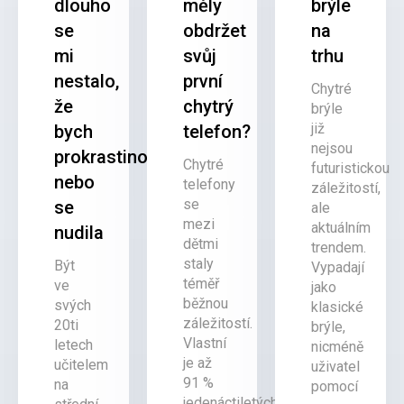
dlouho
měly
brýle
se
obdržet
na
mi
svůj
trhu
nestalo,
první
Chytré
že
chytrý
brýle
již
bych
telefon?
nejsou
prokrastinovala
Chytré
futuristickou
nebo
telefony
záležitostí,
se
se
ale
mezi
aktuálním
nudila
dětmi
trendem.
staly
Být
Vypadají
téměř
ve
jako
běžnou
svých
klasické
záležitostí.
20ti
brýle,
Vlastní
letech
nicméně
je až
učitelem
uživatel
91 %
na
pomocí
jedenáctiletých