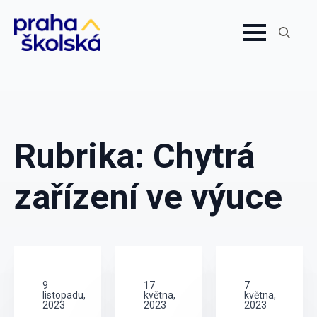
Search
for:
Rubrika:
Chytrá
zařízení ve výuce
9
17
7
listopadu,
května,
května,
2023
2023
2023