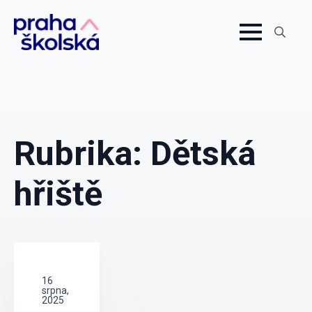
Search
for:
Rubrika:
Dětská
hřiště
16
srpna,
2025