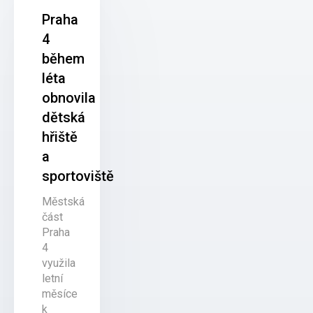
Praha
4
během
léta
obnovila
dětská
hřiště
a
sportoviště
Městská
část
Praha
4
využila
letní
měsíce
k