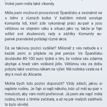
Volné jsem měla také víkendy.
Měla jsem možnost procestovat Španělsko a seznámit se
s lidmi z různých kultur. V každém městě existuje
komunita lidí, kteří zde vykonávají práci au-pair a jsou
většinou ve stejném věku a situaci jako vy, takže je fajn
sdílet své zkušenosti, rady a zážitky. Komunity au-
pairek pravidelně pořádají různé akce.
Dá se takovou pozicí vydělat? Milionář z vás nebude a v
každé zemi si přijdete na jiné peníze. Ve Španělsku
dostáváte 80-100 euro týdně s tím, že rodina vás zdarma
ubytuje a hradí vám veškeré jídlo. Většinou vás za dobu
pobytu také vezmou někam na výlet. Mě rodinka vzala na 4
dny k moři do Alicante.
Mohla bych tuto pozici doporučit? Vždy záleží, jakou si
najdete rodinu. Je fajn si najít někoho, kdo už měl au-pair v
minulosti, aby vám mohl preferovat. Já jsem ale např. měla
rodinu, která s tímhle začínala, a až na pár malých zádrhelů
to bylo skvělé.