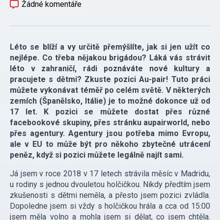
Žádné komentáře
Léto se blíží a vy určitě přemýšlíte, jak si jen užít co
nejlépe. Co třeba nějakou brigádou? Láká vás strávit
léto v zahraničí, rádi poznáváte nové kultury a
pracujete s dětmi? Zkuste pozici Au-pair! Tuto práci
můžete vykonávat téměř po celém světě. V některých
zemích (Španělsko, Itálie) je to možné dokonce už od
17 let. K pozici se můžete dostat přes různé
facebookové skupiny, přes stránku aupairworld, nebo
přes agentury. Agentury jsou potřeba mimo Evropu,
ale v EU to může být pro někoho zbytečné utrácení
peněz, když si pozici můžete legálně najít sami.
Já jsem v roce 2018 v 17 letech strávila měsíc v Madridu,
u rodiny s jednou dvouletou holčičkou. Nikdy předtím jsem
zkušenosti s dětmi neměla, a přesto jsem pozici zvládla.
Dopoledne jsem si vždy s holčičkou hrála a cca od 15:00
jsem měla volno a mohla jsem si dělat, co jsem chtěla.