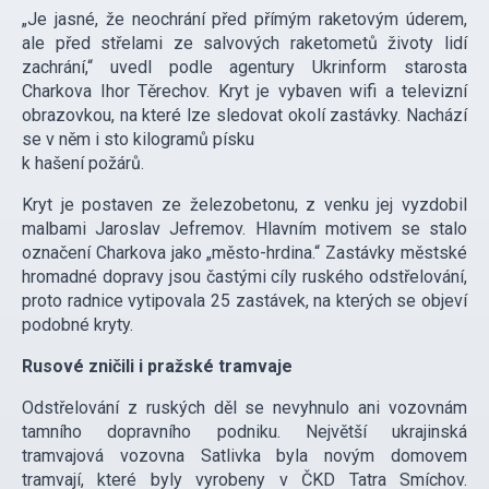
„Je jasné, že neochrání před přímým raketovým úderem,
ale před střelami ze salvových raketometů životy lidí
zachrání,“ uvedl podle agentury Ukrinform starosta
Charkova Ihor Těrechov. Kryt je vybaven wifi a televizní
obrazovkou, na které lze sledovat okolí zastávky. Nachází
se v něm i sto kilogramů písku
k hašení požárů.
Kryt je postaven ze železobetonu, z venku jej vyzdobil
malbami Jaroslav Jefremov. Hlavním motivem se stalo
označení Charkova jako „město-hrdina.“ Zastávky městské
hromadné dopravy jsou častými cíly ruského odstřelování,
proto radnice vytipovala 25 zastávek, na kterých se objeví
podobné kryty.
Rusové zničili i pražské tramvaje
Odstřelování z ruských děl se nevyhnulo ani vozovnám
tamního dopravního podniku. Největší ukrajinská
tramvajová vozovna Satlivka byla novým domovem
tramvají, které byly vyrobeny v ČKD Tatra Smíchov.