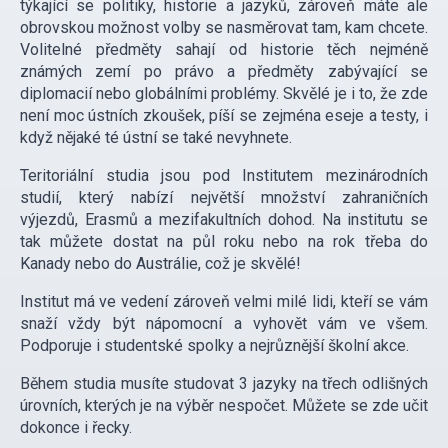
týkající se politiky, historie a jazyků, zároveň máte ale
obrovskou možnost volby se nasměrovat tam, kam chcete.
Volitelné předměty sahají od historie těch nejméně
známých zemí po právo a předměty zabývající se
diplomacií nebo globálními problémy. Skvělé je i to, že zde
není moc ústních zkoušek, píší se zejména eseje a testy, i
když nějaké té ústní se také nevyhnete.
Teritoriální studia jsou pod Institutem mezinárodních
studií, který nabízí největší množství zahraničních
výjezdů, Erasmů a mezifakultních dohod. Na institutu se
tak můžete dostat na půl roku nebo na rok třeba do
Kanady nebo do Austrálie, což je skvělé!
Institut má ve vedení zároveň velmi milé lidi, kteří se vám
snaží vždy být nápomocní a vyhovět vám ve všem.
Podporuje i studentské spolky a nejrůznější školní akce.
Během studia musíte studovat 3 jazyky na třech odlišných
úrovních, kterých je na výběr nespočet. Můžete se zde učit
dokonce i řecky.