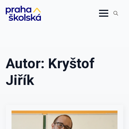
Search
for:
Autor:
Kryštof
Jiřík