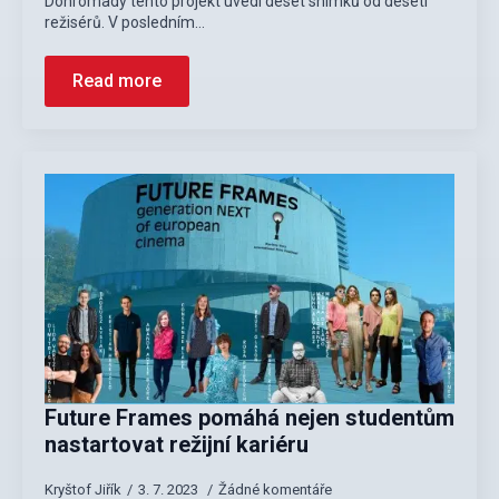
Dohromady tento projekt uvedl deset snímků od deseti
režisérů. V posledním…
Read more
Future Frames pomáhá nejen studentům
nastartovat režijní kariéru
Kryštof Jiřík
3. 7. 2023
Žádné komentáře