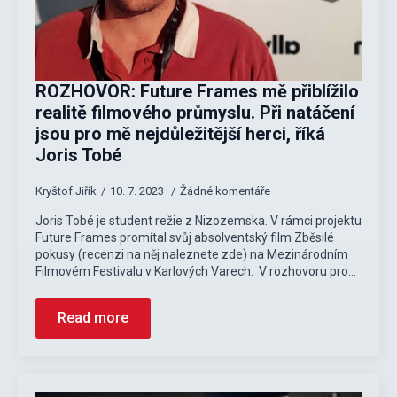
ROZHOVOR: Future Frames mě přiblížilo
realitě filmového průmyslu. Při natáčení
jsou pro mě nejdůležitější herci, říká
Joris Tobé
Kryštof Jiřík
10. 7. 2023
Žádné komentáře
Joris Tobé je student režie z Nizozemska. V rámci projektu
Future Frames promítal svůj absolventský film Zběsilé
pokusy (recenzi na něj naleznete zde) na Mezinárodním
Filmovém Festivalu v Karlových Varech. V rozhovoru pro…
Read more