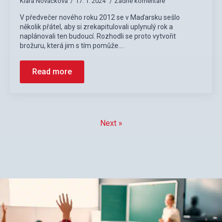
Klára Nováčková
17. 1. 2024
Žádné komentáře
V předvečer nového roku 2012 se v Maďarsku sešlo
několik přátel, aby si zrekapitulovali uplynulý rok a
naplánovali ten budoucí. Rozhodli se proto vytvořit
brožuru, která jim s tím pomůže.…
Read more
Next »