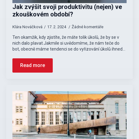
Jak zvýšit svoji produktivitu (nejen) ve
zkouškovém období?
Klára Nováčková
17. 2. 2024
Žádné komentáře
Ten okamžik, kdy zjistíte, že máte tolik úkolů, že by se v
nich dalo plavat.Jakmile si uvědomíme, že nám teče do
bot, obecně máme tendenci se do vyřizování úkolů ihned…
Read more