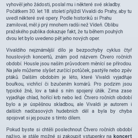
vyhověl jeho žádosti, poslal mu i některé své skladby.
Počátkem 30. let 18. století přijíždí Vivaldi do Prahy, aby tu
uvedl některé své opery. Podle historiků si Prahu
zamiloval, měl ji prý mnohem radši než Vídeň. Oblibu
pražského publika dokazuje fakt, že tu během pouhých
dvou let bylo uvedeno pět jeho nových oper.
Vivaldiho nejznámější dílo je bezpochyby cyklus čtyř
houslových koncertů, znám pod názvem Čtvero ročních
období. Housle jsou naším průvodcem měnící se přírodou.
Na jaře můžeme slyšet zurčící potůček, pastýře nebo zpěv
ptáků. Dalším obdobím je léto, které Vivaldi vyjadřuje
bouřkou, vichřicí či bzučením komárů. Pro podzim jsou
typické žně, lov a také s ním spojený útěk. Zima zase
vyjadřuje chlad, hořící krb nebo led. Čtvero ročních období
bylo a je úspěšnou skladbou, ale Vivaldi je autorem i
dalších nadčasových hudebních děl a byla by chyba
spojovat si jej pouze s tímto dílem.
Pokud byste si chtěli poslechnout Čtvero ročních období
naživo, je stále možné si zakoupit vstupenky na
koncert