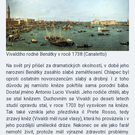
Vivaldiho rodné Benátky v rocě 1738 (Canaletto)
Na svět prý přišel za dramatických okolností, v době jeho
narození Benátky zasáhlo slabé zemětřesení. Chlapec byl
oproti ostatním novorozencům slabý a drobný. I z toho
důvodu jej namísto kněze pokřtila sama porodní bába.
Dostal jméno Antonio Lucio Vivaldi. Jeho rodiče chtěli, aby
se stal knězem. Duchovním se Vivaldi po deseti letech
studií opravdu stal, v roce 1703 byl vysvěcen na kněze.
Tak také vznikla jeho přezdívka il Prete Rosso, tedy
zrzavý kněz (Vivaldi měl rusé vlasy), která ho provázela i v
jeho pozdější umělecké dráze. Nakonec se ale jako farář
nemohl živit, protože měl výrazné zdravotní problémy.