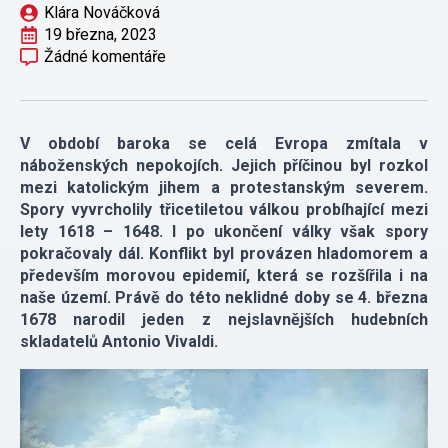
Klára Nováčková
19 března, 2023
Žádné komentáře
V období baroka se celá Evropa zmítala v
náboženských nepokojích. Jejich příčinou byl rozkol
mezi katolickým jihem a protestanským severem.
Spory vyvrcholily třicetiletou válkou probíhající mezi
lety 1618 – 1648. I po ukončení války však spory
pokračovaly dál. Konflikt byl provázen hladomorem a
především morovou epidemií, která se rozšířila i na
naše území. Právě do této neklidné doby se 4. března
1678 narodil jeden z nejslavnějších hudebních
skladatelů Antonio Vivaldi.