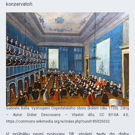
konzervatoři.
Gabriele Bella‎: Vystoupení Ospedalského sboru (kolem roku 1720). Zdroj
– Autor: Didier Descouens – Vlastní dílo, CC BY-SA 4.0,
https://commons.wikimedia.org/w/index.php?curid=85925032
V průběhu první poloviny 18. století, tedy do doby