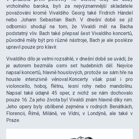
vrcholného baroka, byli za nejvýznamnější skladatele
považováni kromě Vivaldiho Georg také Fridrich Händel
nebo Johann Sebastian Bach. V dnešní době se již
odborníci shodují na tom, že Vivaldi měl na Bacha
podstatný vliv. Bach také přepsal šest Vivaldiho koncertů,
původně měly být pro různé nástroje, Bach je ale posléze
upravil pouze pro klavír.
Vivaldiho dílo je velmi rozsáhlé, v dnešní době se uvádí, že
je autorem bezmála osmi set hudebních děl. Nejvíce
napsal koncertů, hlavně houslových, protože se sám hře na
housle intenzivně věnoval.Koncerty však psal i pro
violoncello, hoboj, flétnu, lesní rohy nebo mandolínu.
Napsal také údajně 45 oper, z nichž se nám dochovalo
pouze 16. Za jeho života byl Vivaldi znám hlavně díky nim.
Jeho opery byly oblíbené zejména v rodných Benátkách,
Florencii, Římě, Miláně, ve Vídni, v Londýně, ale také v
Praze.