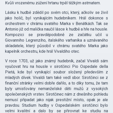
Kvůli vrozenému zúžení hrtanu trpěl těžkým astmatem.
Lásku k hudbě zdědil po svém otci, který, ačkoliv se živil
jako holič, byl vynikajícím hudebníkem. Hrál dokonce s
orchestrem v chrámu svatého Marka v Benátkách. Tak se
Antonio již od malička naučil lásce k hudbě a hře na housle.
Kompozici se pravděpodobně ze začátku učil u
Giovanniho Legrenziho, italského varhaníka a uznávaného
skladatele, který působil v chrámu svatého Marka jako
kapelník orchestru, kde hrál Vivaldiho otec.
V roce 1703, už jako známý hudebník, začal Vivaldi sám
vyučovat hru na housle v sirotčinci Pio Ospedale della
Pietá, kde byl vynikající soubor složený především z
mladých dívek. Vivaldi tam také vedl sbor. Sirotčinci se z
finanční stránky velmi dobře dařilo, a to díky tomu, že tam
byly umisťovány nemanželské děti mužů z vysokých
společenských vrstev. Sirotčinec nám z dnešního pohledu
nemusí připadat jako nijak prestižní místo, opak je ale
pravdou. Studium hudby v Ospedalském sirotčinci bylo
velmi kvalitní a dalo by se přirovnat ke studiu na