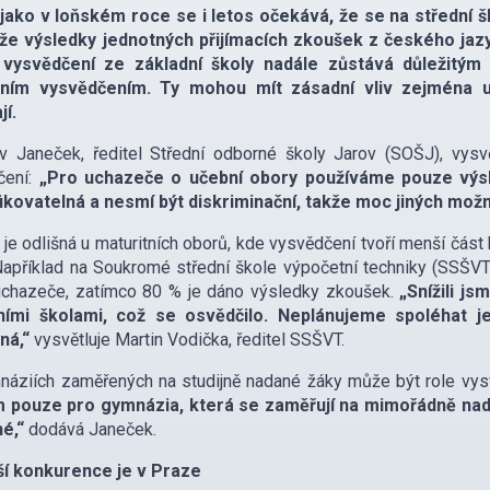
jako v loňském roce se i letos očekává, že se na střední ško
že výsledky jednotných přijímacích zkoušek z českého jazy
í, vysvědčení ze základní školy nadále zůstává důležitým
tním vysvědčením. Ty mohou mít zásadní vliv zejména u
jí.
v Janeček, ředitel Střední odborné školy Jarov (SOŠJ), vysv
ení:
„Pro uchazeče o učební obory používáme pouze výsled
fikovatelná a nesmí být diskriminační, takže moc jiných mož
 je odlišná u maturitních oborů, kde vysvědčení tvoří menší část 
Například na Soukromé střední škole výpočetní techniky (SSŠV
uchazeče, zatímco 80 % je dáno výsledky zkoušek.
„Snížili js
ními školami, což se osvědčilo. Neplánujeme spoléhat 
ná,“
vysvětluje Martin Vodička, ředitel SSŠVT.
áziích zaměřených na studijně nadané žáky může být role vysv
 pouze pro gymnázia, která se zaměřují na mimořádně nadan
é,“
dodává Janeček.
ší konkurence je v Praze