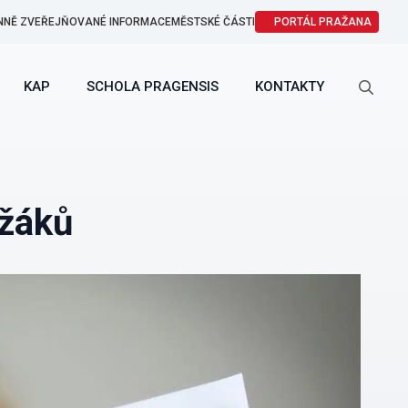
NNĚ ZVEŘEJŇOVANÉ INFORMACE
MĚSTSKÉ ČÁSTI
PORTÁL PRAŽANA
KAP
SCHOLA PRAGENSIS
KONTAKTY
Search
for:
 žáků