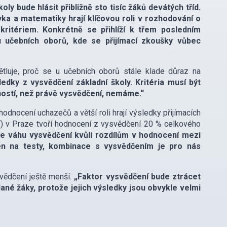
ly bude hlásit přibližně sto tisíc žáků devátých tříd.
ka a matematiky hrají klíčovou roli v rozhodování o
 kritériem. Konkrétně se přihlíží k třem posledním
 učebních oborů, kde se přijímací zkoušky vůbec
ětluje, proč se u učebních oborů stále klade důraz na
ky z vysvědčení základní školy. Kritéria musí být
ností, než právě vysvědčení, nemáme.“
hodnocení uchazečů a větší roli hrají výsledky přijímacích
T) v Praze tvoří hodnocení z vysvědčení 20 % celkového
me váhu vysvědčení kvůli rozdílům v hodnocení mezi
jen na testy, kombinace s vysvědčením je pro nás
ědčení ještě menší.
„Faktor vysvědčení bude ztrácet
é žáky, protože jejich výsledky jsou obvykle velmi