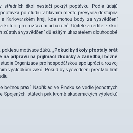
y středních škol nestačí pokrýt poptávku. Podle údajů
poptávka po studiu v hlavním městě převýšila dostupná
m a Karlovarském kraji, kde mohou body za vysvědčení
 kritérií pro rozřazení uchazečů. Učitelé a ředitelé škol
lách zůstává vysvědčení důležitým ukazatelem dlouhodobé
k poklesu motivace žáků.
„Pokud by školy přestaly brát
e na přípravu na přijímací zkoušky a zanedbají běžné
e studie Organizace pro hospodářskou spolupráci a rozvoj
cím výsledkům žáků. Pokud by vysvědčení přestalo hrát
udiu.
í je běžnou praxí. Například ve Finsku se vedle jednotných
. Ve Spojených státech pak kromě akademických výsledků