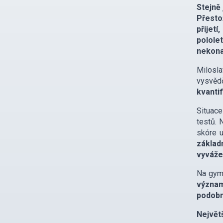
Stejně 
Přesto
přijet
polole
nekona
Milosla
vysvědč
kvanti
Situace
testů. 
skóre 
základ
vyváže
Na gymn
význam
podobn
Největ