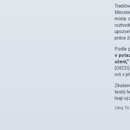
Tradičn
Ministe
místa 
rozhodn
upozorň
práce ž
Podle p
v pota
učení,
(OECD) 
roli v p
Zkušeno
testů h
hrají v
Zdroj: T