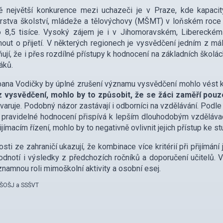
ě největší konkurence mezi uchazeči je v Praze, kde kapacit
rstva školství, mládeže a tělovýchovy (MŠMT) v loňském roce 
o 8,5 tisíce. Vysoký zájem je i v Jihomoravském, Liberecké
out o přijetí. V některých regionech je vysvědčení jedním z mála
ují, že i přes rozdílné přístupy k hodnocení na základních ško
áků.
ana Vodičky by úplné zrušení významu vysvědčení mohlo vést 
z vysvědčení, mohlo by to způsobit, že se žáci zaměří pouz
“
varuje. Podobný názor zastávají i odborníci na vzdělávání. Podl
pravidelné hodnocení přispívá k lepším dlouhodobým vzděláva
řijímacím řízení, mohlo by to negativně ovlivnit jejich přístup ke st
sti ze zahraničí ukazují, že kombinace více kritérií při přijímán
odnotí i výsledky z předchozích ročníků a doporučení učitelů
ýznamnou roli mimoškolní aktivity a osobní esej.
S ŠOŠJ a SSŠVT