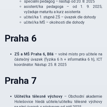
speciální pedagog – nástup od 20. 8. 2025
asistent/ka pedagoga – od 1. 9. 2025;
vyžaduje maturitu a kurz asistenta
učitel/ka 1. stupně ZŠ – úvazek dle dohody
učitel/ka MŠ – okolnosti dle dohody
Praha 6
ZŠ a MŠ Praha 6, Bílá
– volné místo pro učitele na
částečný úvazek (fyzika 6 h + informatika 6 h), ICT
koordinátor. Nástup: 25. 8. 2025
Praha 7
Učitel/ka tělesné výchovy
– Obchodní akademie
Holešovice hledá učitele/učitelku tělesné výchovy
na plný úvazek s nástupem od září 2025.