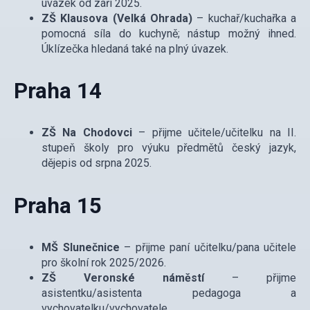
úvazek od září 2025.
ZŠ Klausova (Velká Ohrada)
– kuchař/kuchařka a
pomocná síla do kuchyně; nástup možný ihned.
Úklízečka hledaná také na plný úvazek.
Praha 14
ZŠ Na Chodovci
– přijme učitele/učitelku na II.
stupeň školy pro výuku předmětů český jazyk,
dějepis od srpna 2025.
Praha 15
MŠ Slunečnice
– přijme paní učitelku/pana učitele
pro školní rok 2025/2026.
ZŠ Veronské náměstí
– přijme
asistentku/asistenta pedagoga a
vychovatelku/vychovatele.