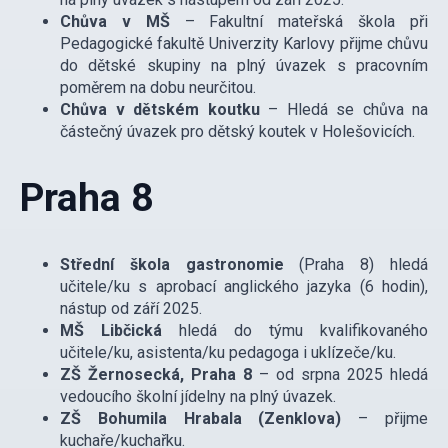
Chůva v MŠ
– Fakultní mateřská škola při
Pedagogické fakultě Univerzity Karlovy přijme chůvu
do dětské skupiny na plný úvazek s pracovním
poměrem na dobu neurčitou.
Chůva v dětském koutku
– Hledá se chůva na
částečný úvazek pro dětský koutek v Holešovicích.
Praha 8
Střední škola gastronomie
(Praha 8) hledá
učitele/ku s aprobací anglického jazyka (6 hodin),
nástup od září 2025.
MŠ Libčická
hledá do týmu kvalifikovaného
učitele/ku, asistenta/ku pedagoga i uklízeče/ku.
ZŠ Žernosecká, Praha 8
– od srpna 2025 hledá
vedoucího školní jídelny na plný úvazek.
ZŠ Bohumila Hrabala (Zenklova)
– přijme
kuchaře/kuchařku.