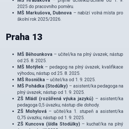
MŠ Hrabákova
– přijme učitelku/učitele od 1. 9.
2025 do pracovního poměru.
MŠ Markušova, Dubnova
– nabízí volná místa pro
školní rok 2025/2026.
Praha 13
MŠ Běhounkova
– učitel/ka na plný úvazek; nástup
od 25. 8. 2025.
MŠ Motýlek
– pedagog na plný úvazek; kvalifikace
výhodou, nástup od 25. 8. 2025.
MŠ Rosnička
– učitel/ka od 1. 9. 2025.
MŠ Pohádka (Stodůlky)
– asistent/ka pedagoga na
plný úvazek; nástup od 1. 9. 2025.
ZŠ Mládí (rozšířená výuka jazyků)
– asistent/ka
pedagoga 0,5 úvazku; nástup dle dohody.
ZŠ Mohylová
– učitel/ka 1. stupeň a asistent/ka
0,75 úvazku; nástup od 1. 9. 2025.
ZŠ Kuncova (šídla Stodůlky)
– kuchař/ka na plný