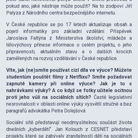
pokud ano, jaké nástroje může použít? Na to zodpoví Jiří
Palyza z Národního centra bezpečnějšího internetu.
V České republice se po 17 letech aktualizuje obsah a
pojetí informatiky pro základní vzdělání. Příspěvek
Jaroslava Faltýna z Ministerstva školství, mládeže a
tělovýchovy přinese informace o celém projektu, o jeho
připravenosti, aktuálním stavu a o dalších krocích
zaměřených na rozvoj vzdělávání v České republice.
Víte, jak (ne)smíte používat cizí díla ve výuce? Můžete
studentům pouštět filmy z Netflixu? Smíte požadovat
zapnuté kamery při online výuce? Jak je to s
nahrávkami výuky? A co když se fotky učitele ocitnou
proti jeho vůli na sociálních sítích?
Časté legislativní
nesrovnalosti v oblasti online výuky vysvětlí stručně a bez
paragrafů advokátka Petra Dolejšová.
Sociální sítě představují neodmyslitelnou součást života
dnešních „kyberdětí“. Jan Kolouch z CESNET představí
projekty, které se zabývaly zranitelností dětí na sociálních