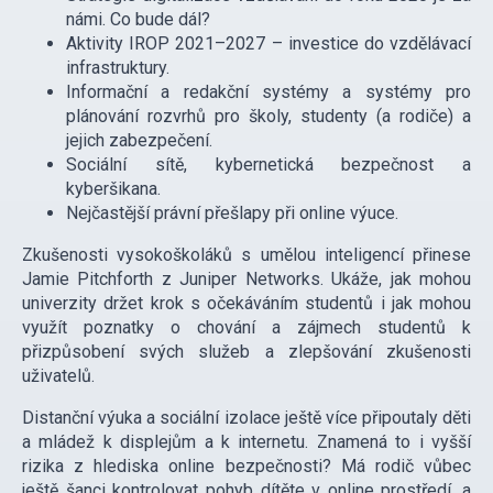
námi. Co bude dál?
Aktivity IROP 2021–2027 – investice do vzdělávací
infrastruktury.
Informační a redakční systémy a systémy pro
plánování rozvrhů pro školy, studenty (a rodiče) a
jejich zabezpečení.
Sociální sítě, kybernetická bezpečnost a
kyberšikana.
Nejčastější právní přešlapy při online výuce.
Zkušenosti vysokoškoláků s umělou inteligencí přinese
Jamie Pitchforth z Juniper Networks. Ukáže, jak mohou
univerzity držet krok s očekáváním studentů i jak mohou
využít poznatky o chování a zájmech studentů k
přizpůsobení svých služeb a zlepšování zkušenosti
uživatelů.
Distanční výuka a sociální izolace ještě více připoutaly děti
a mládež k displejům a k internetu. Znamená to i vyšší
rizika z hlediska online bezpečnosti? Má rodič vůbec
ještě šanci kontrolovat pohyb dítěte v online prostředí, a